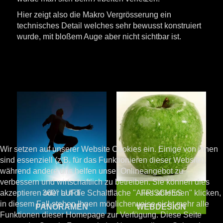
Hier zeigt also die Makro Vergrösserung ein
technisches Detail welches sehr bewusst konstruiert
wurde, mit bloßem Auge aber nicht sichtbar ist.
Wir setzen auf unserer Website Cookies ein. Einige von ihnen
sind essenziell (z.B. für das Funktionieren dieser Website),
während andere uns helfen unser Onlineangebot zu
verbessern und wirtschaftlich zu betreiben. Sie können dies
360° LUFT
FRISCHES
akzeptieren oder auf die Schaltfläche "Alles ablehnen" klicken,
in diesem Fall stehen Ihnen möglicherweise nicht mehr alle
PANORAMEN
WEBDESIGN
Funktionen dieser Homepage zur Verfügung. Diese Seite