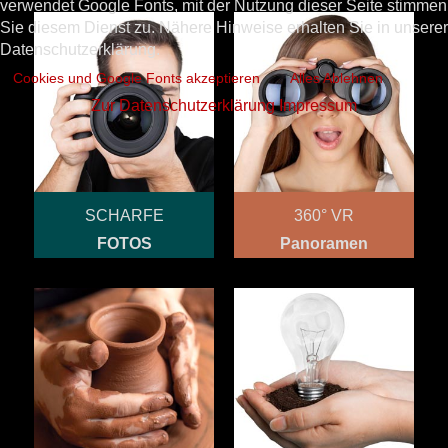
verwendet Google Fonts, mit der Nutzung dieser Seite stimmen
Sie diesem Dienst zu. Nähere Hinweise erhalten Sie in unserer
Datenschutzerklärung.
Cookies und Google Fonts akzeptieren
Alles Ablehnen
Zur Datenschutzerklärung
Impressum
SCHARFE
360° VR
FOTOS
Panoramen