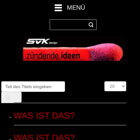
MENÜ
Teil
Anzeige
des
#
Titels
eingeben
WAS IST DAS?
WAS IST DAS?