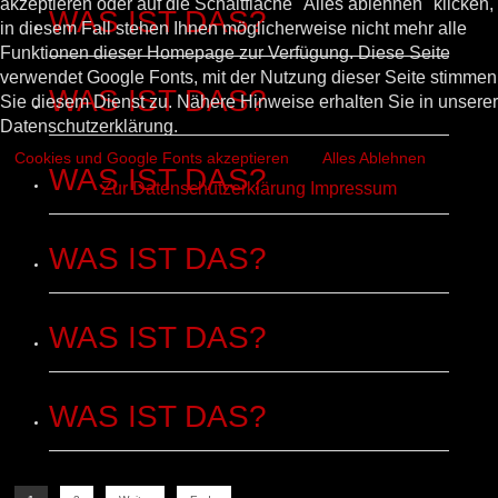
akzeptieren oder auf die Schaltfläche "Alles ablehnen" klicken,
WAS IST DAS?
in diesem Fall stehen Ihnen möglicherweise nicht mehr alle
Funktionen dieser Homepage zur Verfügung. Diese Seite
verwendet Google Fonts, mit der Nutzung dieser Seite stimmen
WAS IST DAS?
Sie diesem Dienst zu. Nähere Hinweise erhalten Sie in unserer
Datenschutzerklärung.
Cookies und Google Fonts akzeptieren
Alles Ablehnen
WAS IST DAS?
Zur Datenschutzerklärung
Impressum
WAS IST DAS?
WAS IST DAS?
WAS IST DAS?