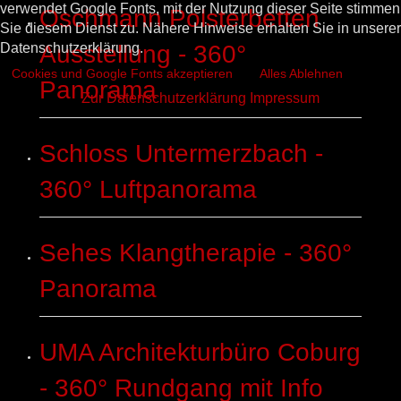
verwendet Google Fonts, mit der Nutzung dieser Seite stimmen
Oschmann Polsterbetten
Sie diesem Dienst zu. Nähere Hinweise erhalten Sie in unserer
Datenschutzerklärung.
Ausstellung - 360°
Cookies und Google Fonts akzeptieren
Alles Ablehnen
Panorama
Zur Datenschutzerklärung
Impressum
Schloss Untermerzbach -
360° Luftpanorama
Sehes Klangtherapie - 360°
Panorama
UMA Architekturbüro Coburg
- 360° Rundgang mit Info