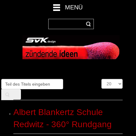
MENÜ
Teil
Anzeige
des
#
Titels
eingeben
Albert Blankertz Schule
Redwitz - 360° Rundgang