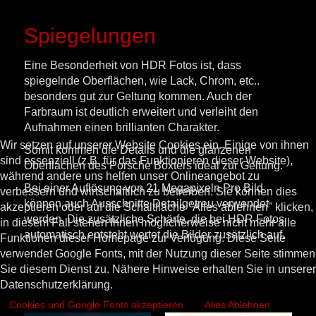
Spiegelungen
Eine Besonderheit von HDR Fotos ist, dass
spiegelnde Oberflächen, wie Lack, Chrom, etc..
besonders gut zur Geltung kommen. Auch der
Farbraum ist deutlich erweitert und verleiht den
Aufnahmen einen brillianten Charakter.
Wir setzen auf unserer Website Cookies ein. Einige von ihnen
Somit kommen die Details und die glänzenen
sind essenziell (z.B. für das Funktionieren dieser Website),
Oberflächen des Porsche Boxters ideal zur Geltung.
während andere uns helfen unser Onlineangebot zu
Bei einer Auflösung von 21 Megapixeln Pro Bild
verbessern und wirtschaftlich zu betreiben. Sie können dies
können auch Ausschnitte Detailgetreu verwendet
akzeptieren oder auf die Schaltfläche "Alles ablehnen" klicken,
werden. Die zusätzliche Schärfe, die bei HDR Fotos
in diesem Fall stehen Ihnen möglicherweise nicht mehr alle
automatisch entsteht wertet die Bilder zusätzlich auf.
Funktionen dieser Homepage zur Verfügung. Diese Seite
verwendet Google Fonts, mit der Nutzung dieser Seite stimmen
Sie diesem Dienst zu. Nähere Hinweise erhalten Sie in unserer
Datenschutzerklärung.
Cookies und Google Fonts akzeptieren
Alles Ablehnen