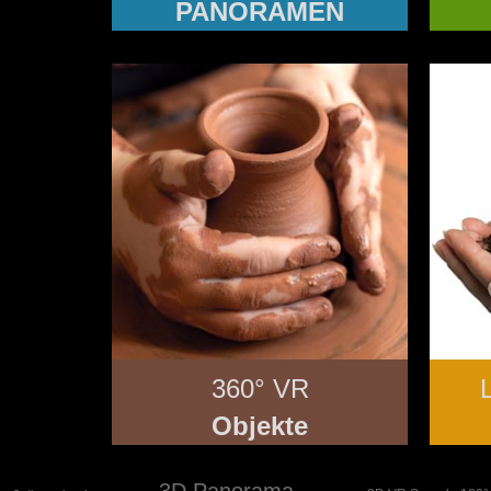
PANORAMEN
360° VR
Objekte
3D Panorama