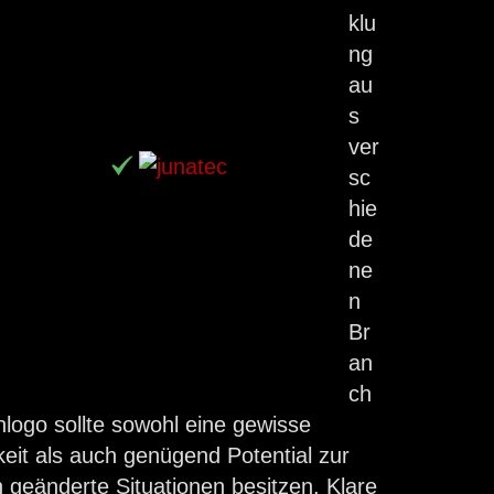
klu
ng
au
s
ver
sc
hie
de
ne
n
Br
an
ch
nlogo sollte sowohl eine gewisse
keit als auch genügend Potential zur
geänderte Situationen besitzen. Klare