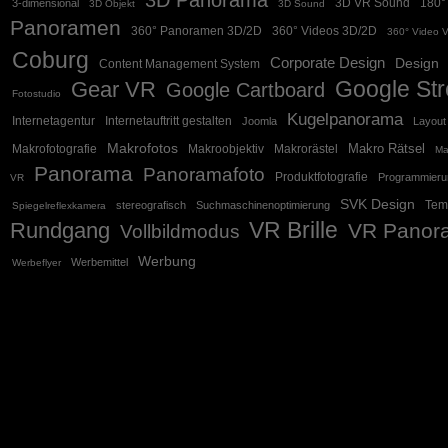
3D VR Sound
180°
3-dimensional
3D Objekt
3D Sound
Panoramen
360° Panoramen 3D/2D
360° Videos 3D/2D
360° Video 
Coburg
Corporate Design
Design
Content Management System
Google Str
Gear VR
Google Cartboard
Fotostudio
Kugelpanorama
Internetagentur
Internetauftritt gestalten
Joomla
Layout
Makrofotos
Makro Rätsel
Makrofotografie
Makroobjektiv
Makrorästel
Ma
Panorama
Panoramafoto
Produktfotografie
Programmieru
VR
SVK Design
Tem
stereografisch
Suchmaschinenoptimierung
Spiegelreflexkamera
VR Brille
Rundgang
VR Panor
Vollbildmodus
Werbung
Werbemittel
Werbeflyer