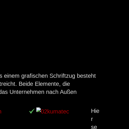
s einem grafischen Schriftzug besteht
reicht. Beide Elemente, die
s das Unternehmen nach Außen
Hie
r
se