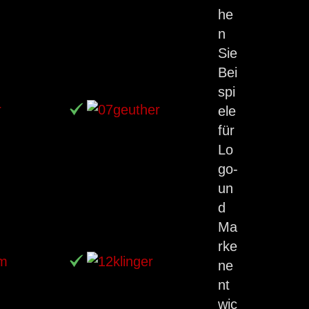
he
n
Sie
Bei
spi
ele
für
Lo
go-
un
d
Ma
rke
ne
nt
wic