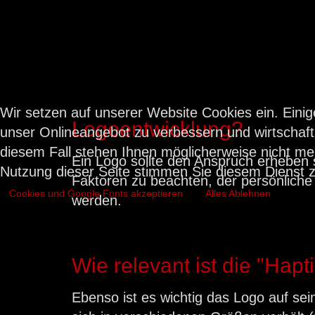
Wir setzen auf unserer Website Cookies ein. Einig
Logoentwicklung?
unser Onlineangebot zu verbessern und wirtschaftli
diesem Fall stehen Ihnen möglicherweise nicht me
Ein Logo sollte den Anspruch erheben st
Nutzung dieser Seite stimmen Sie diesem Dienst z
Faktoren zu beachten, der persönliche
Cookies und Google Fonts akzeptieren
Alles Ablehnen
werden.
Wie relevant ist die "Hap
Ebenso ist es wichtig das Logo auf sein