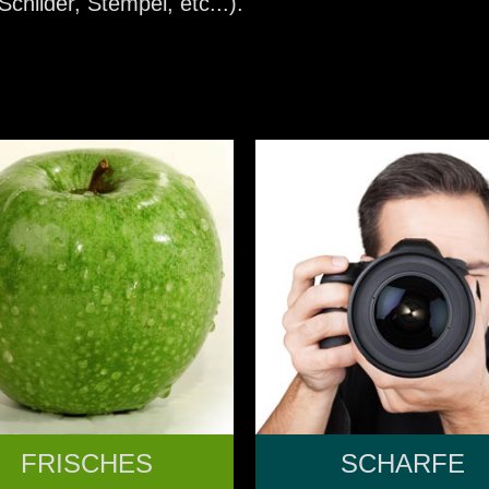
childer, Stempel, etc...).
FRISCHES
SCHARFE