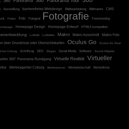
360° Panorama Tour
360° Panorama
a
barrierefreies Webdesign
CMS
n
Ausstellung
Bildbearbeitung
Bildmarke
Fotografie
Foto
ruck
Fotograf
Fotoshooting
Folder
Homepage Design
Homepage Entwurf
HTML5 kompatibel
omepage
Makro
kenentwicklung
Makro Ausschnitt
Makro Foto
Luftbild
Luftbilder
Oculus Go
on über Grundrisse oder Übersichtskarten
Oculus Go Gear
Schriftzug
SEO
Social Media
Software
l bei Coburg
Slogan
Sound Objekte
Virtueller
Virtuelle Realität
tueller 360° Panorama Rundgang
ntur
Werbeagentur Coburg
Werbebotschaft
Werbefirma
Werbebanner