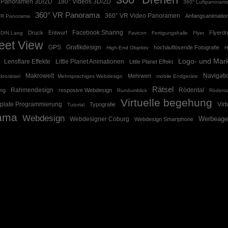
 Panoramen 3D/2D
180° Videos 3D/2D
360° Luftpanoram
360° VR Panorama
360° VR Video Panoramen
Anfangsanimatio
VR Panorama
Facebook Sharing
Druck
Entwurf
Flyerd
DIN Lang
Favicon
Fertigungshalle
Flyer
eet View
GPS
Grafikdesign
hochäuflösende Fotografie
High-End Objektiv
H
Logo- und Mar
Lensflare Effekte
Little Planet Animationen
Little Planet Effekt
Makrowelt
Navigati
Mehrwert
krorätsel
Mehrsprachiges Webdesign
mobile Endgeräte
Rätsel
Rahmendesign
Rödental
ng
resposive Webdesign
Rundumblick
Rödenta
Virtuelle begehung
plate Programmierung
Vir
Typografie
Tutorial
ama
Webdesign
Werbeage
Webdesigner Coburg
Webdesign Smartphone