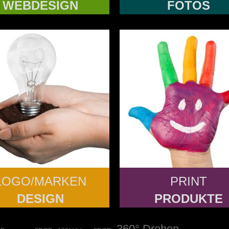
WEBDESIGN
FOTOS
LOGO/MARKEN
PRINT
DESIGN
PRODUKTE
360° Drehen