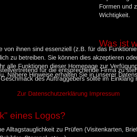
Formen und ze
Wichtigkeit.
Was ist w
e von ihnen sind essenziell (z.B. für das Funktion
ch zu betreiben. Sie können dies akzeptieren oder 
hr alle Funktionen dieser Homepage zur Verfügung
ellvertretend für die entsprechende Firma zu stehe
u. Nähere Hinweise erhalten Sie in unserer Daten
 Geschmack des Auftraggebers sollte im Einklang m
Zur Datenschutzerklärung
Impressum
tik" eines Logos?
e Alltagstauglichkeit zu Prüfen (Visitenkarten, Bri