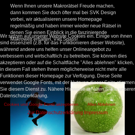
Wenn Ihnen unsere Makrorätsel Freude machen,
dann kommen Sie doch öfter mal bei SVK Design
vorbei, wir aktualisieren unsere Homepage
regelmäßig und haben immer wieder neue Rätsel in
denen Sie einen Einblick in die faszinierende
Wir setzen auf unserer Website Cookies ein. Einige von ihnen
Makrowelt erhalten. Viel Spass!
sind essenziell (z.B. für das Funktionieren dieser Website),
während andere uns helfen unser Onlineangebot zu
verbessern und wirtschaftlich zu betreiben. Sie können dies
akzeptieren oder auf die Schaltfläche "Alles ablehnen" klicken,
in diesem Fall stehen Ihnen möglicherweise nicht mehr alle
Funktionen dieser Homepage zur Verfügung. Diese Seite
verwendet Google Fonts, mit der Nutzung dieser Seite stimmen
Sie diesem Dienst zu. Nähere Hinweise erhalten Sie in unserer
Datenschutzerklärung.
Cookies und Google Fonts akzeptieren
Alles Ablehnen
Zur Datenschutzerklärung
Impressum