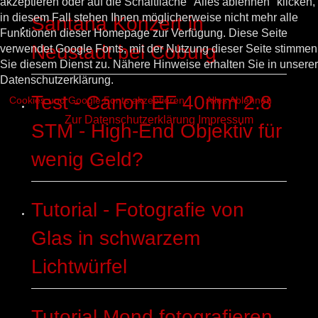
akzeptieren oder auf die Schaltfläche "Alles ablehnen" klicken,
in diesem Fall stehen Ihnen möglicherweise nicht mehr alle
Santana Konzert in
Funktionen dieser Homepage zur Verfügung. Diese Seite
Neustadt bei Coburg
verwendet Google Fonts, mit der Nutzung dieser Seite stimmen
Sie diesem Dienst zu. Nähere Hinweise erhalten Sie in unserer
Datenschutzerklärung.
Test - Canon EF 40mm 2.8
Cookies und Google Fonts akzeptieren
Alles Ablehnen
Zur Datenschutzerklärung
Impressum
STM - High-End Objektiv für
wenig Geld?
Tutorial - Fotografie von
Glas in schwarzem
Lichtwürfel
Tutorial Mond fotografieren