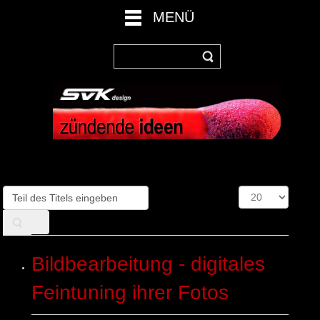
MENÜ
Teil
Anzeige
des
#
Titels
eingeben
Bildbearbeitung - digitales
Feintuning ihrer Fotos