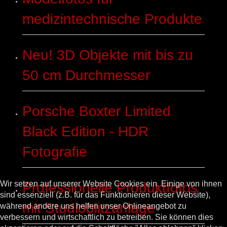
medizintechnische Produkte
Neu! 3D Objekte mit bis zu
50 cm Durchmesser
Porsche Boxter Limited
Black Edition - HDR
Fotografie
Wir setzen auf unserer Website Cookies ein. Einige von ihnen
Professionelle Produktfotos
sind essenziell (z.B. für das Funktionieren dieser Website),
mit Studioblitzanlage
während andere uns helfen unser Onlineangebot zu
verbessern und wirtschaftlich zu betreiben. Sie können dies