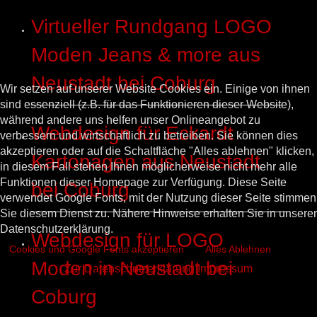
Virtueller Rundgang LOGO
Moden Jeans & more aus
Neustadt bei Coburg
Wir setzen auf unserer Website Cookies ein. Einige von ihnen
sind essenziell (z.B. für das Funktionieren dieser Website),
während andere uns helfen unser Onlineangebot zu
Webdesign für Eckardt
verbessern und wirtschaftlich zu betreiben. Sie können dies
akzeptieren oder auf die Schaltfläche "Alles ablehnen" klicken,
Kartonagen aus Neustadt
in diesem Fall stehen Ihnen möglicherweise nicht mehr alle
Funktionen dieser Homepage zur Verfügung. Diese Seite
bei Coburg
verwendet Google Fonts, mit der Nutzung dieser Seite stimmen
Sie diesem Dienst zu. Nähere Hinweise erhalten Sie in unserer
Datenschutzerklärung.
Webdesign für LOGO
Cookies und Google Fonts akzeptieren
Alles Ablehnen
Moden in Neustadt bei
Zur Datenschutzerklärung
Impressum
Coburg