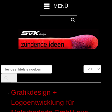
MENÜ
Teil
Anzeige
des
#
Titels
eingeben
Grafikdesign +
Logoentwicklung für