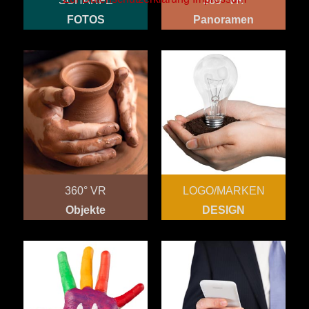
SCHARFE
360° VR
FOTOS
Panoramen
360° VR
LOGO/MARKEN
Objekte
DESIGN