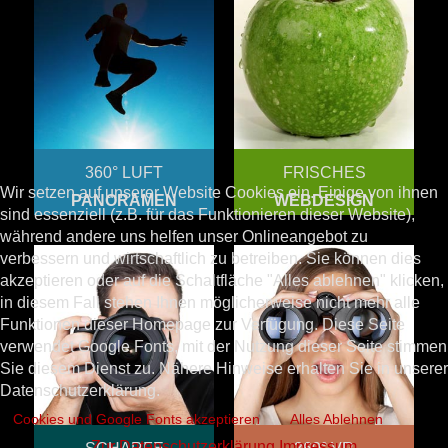
360° LUFT
FRISCHES
Wir setzen auf unserer Website Cookies ein. Einige von ihnen
PANORAMEN
WEBDESIGN
sind essenziell (z.B. für das Funktionieren dieser Website),
während andere uns helfen unser Onlineangebot zu
verbessern und wirtschaftlich zu betreiben. Sie können dies
akzeptieren oder auf die Schaltfläche "Alles ablehnen" klicken,
in diesem Fall stehen Ihnen möglicherweise nicht mehr alle
Funktionen dieser Homepage zur Verfügung. Diese Seite
verwendet Google Fonts, mit der Nutzung dieser Seite stimmen
Sie diesem Dienst zu. Nähere Hinweise erhalten Sie in unserer
Datenschutzerklärung.
Cookies und Google Fonts akzeptieren
Alles Ablehnen
Zur Datenschutzerklärung
Impressum